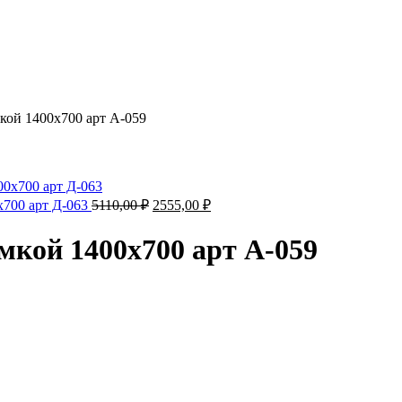
кой 1400х700 арт А-059
Первоначальная
Текущая
х700 арт Д-063
5110,00
₽
2555,00
₽
цена
цена:
составляла
2555,00 ₽.
мкой 1400х700 арт А-059
5110,00 ₽.