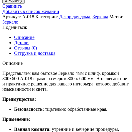
В корзину
Зеркало
Сравнить
4мм
Добавить в список желаний
с
Артикул:
А-018
Категории:
Декор для дома
,
Зеркала
Метка:
шлиф.кромкой
Зеркало
800х600
Поделиться:
А-018
Описание
Детали
Отзывы (0)
Отгрузка и доставка
Описание
Представляем вам бытовое Зеркало 4мм с шлиф. кромкой
800х600 А-018 в раме размером 800 х 600 мм. Это элегантное
и практичное решение для вашего интерьера, которое добавит
изысканности и света.
Преимущества:
Безопасность:
тщательно обработанные края.
Применение:
Ванная комната:
утренние и вечерние процедуры,