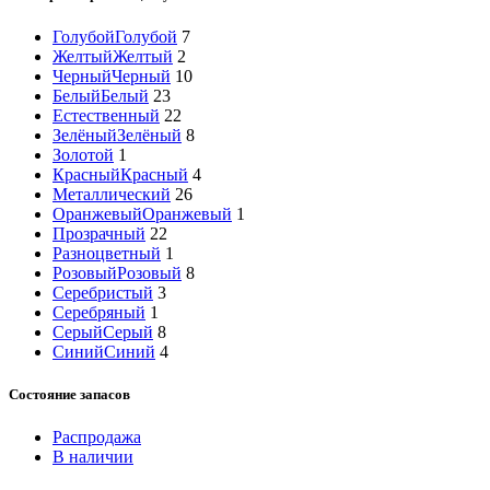
Голубой
Голубой
7
Желтый
Желтый
2
Черный
Черный
10
Белый
Белый
23
Естественный
22
Зелёный
Зелёный
8
Золотой
1
Красный
Красный
4
Металлический
26
Оранжевый
Оранжевый
1
Прозрачный
22
Разноцветный
1
Розовый
Розовый
8
Серебристый
3
Серебряный
1
Серый
Серый
8
Синий
Синий
4
Состояние запасов
Распродажа
В наличии