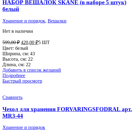
НАБОР ВЕШАЛОК SKANE (в наборе 5 штук)
белый
Хранение и порядок
,
Вешалки
Нет в наличии
Первоначальная
Текущая
599,00
₽
420,00
₽
5 ШТ
цена
цена:
Цвет: белый
составляла
420,00 ₽.
Ширина, см: 43
599,00 ₽.
Высота, см: 22
Длина, см: 22
Добавить в список желаний
Подробнее
Быстрый просмотр
Сравнить
Чехол для хранения FORVARINGSFODRAL арт.
MR3-44
Хранение и порядок