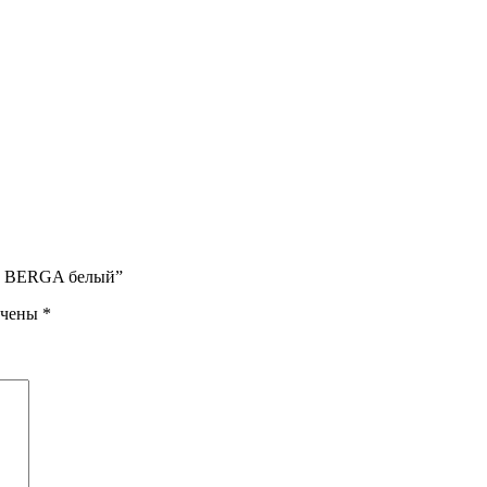
) BERGA белый”
ечены
*