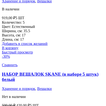
Хранение и порядок
,
Вешалки
В наличии
919,00
₽
5 ШТ
Количество: 5
Цвет: Естественный
Ширина, см: 35.5
Высота, см: 17
Длина, см: 17
Добавить в список желаний
В корзину
Быстрый просмотр
-30%
Сравнить
НАБОР ВЕШАЛОК SKANE (в наборе 5 штук)
белый
Хранение и порядок
,
Вешалки
Нет в наличии
Первоначальная
Текущая
599,00
₽
420,00
₽
5 ШТ