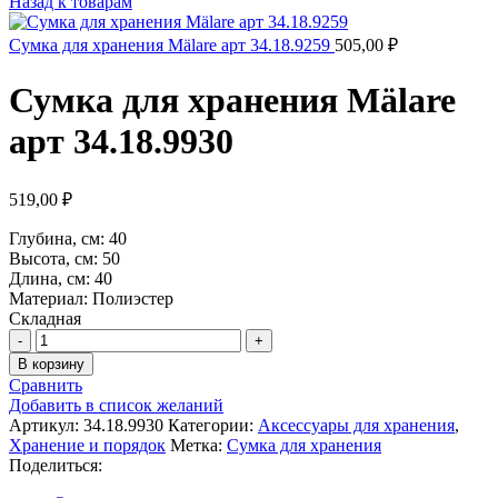
Назад к товарам
Сумка для хранения Mälare арт 34.18.9259
505,00
₽
Сумка для хранения Mälare
арт 34.18.9930
519,00
₽
Глубина, см: 40
Высота, см: 50
Длина, см: 40
Материал: Полиэстер
Складная
Количество
товара
В корзину
Сумка
Сравнить
для
Добавить в список желаний
хранения
Артикул:
34.18.9930
Категории:
Аксессуары для хранения
,
Mälare
Хранение и порядок
Метка:
Сумка для хранения
арт
Поделиться:
34.18.9930