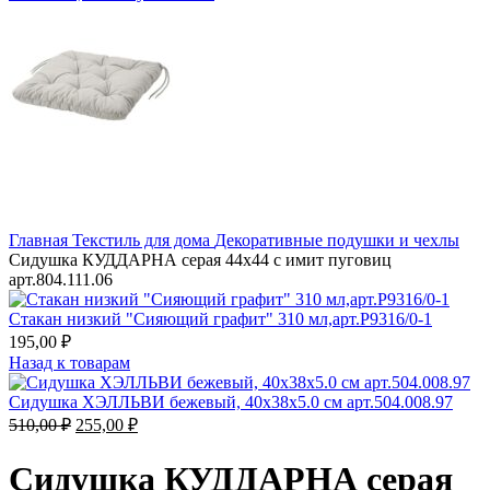
Главная
Текстиль для дома
Декоративные подушки и чехлы
Сидушка КУДДАРНА серая 44х44 с имит пуговиц
арт.804.111.06
Стакан низкий "Сияющий графит" 310 мл,арт.P9316/0-1
195,00
₽
Назад к товарам
Сидушка ХЭЛЛЬВИ бежевый, 40x38x5.0 см арт.504.008.97
Первоначальная
Текущая
510,00
₽
255,00
₽
цена
цена:
составляла
255,00 ₽.
Сидушка КУДДАРНА серая
510,00 ₽.