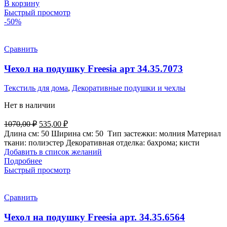
В корзину
Быстрый просмотр
-50%
Сравнить
Чехол на подушку Freesia арт 34.35.7073
Текстиль для дома
,
Декоративные подушки и чехлы
Нет в наличии
Первоначальная
Текущая
1070,00
₽
535,00
₽
цена
цена:
Длина см:
50
Ширина см:
50
Тип застежки:
молния
Материал
составляла
535,00 ₽.
ткани:
полиэстер
Декоративная отделка:
бахрома; кисти
1070,00 ₽.
Добавить в список желаний
Подробнее
Быстрый просмотр
Сравнить
Чехол на подушку Freesia арт. 34.35.6564