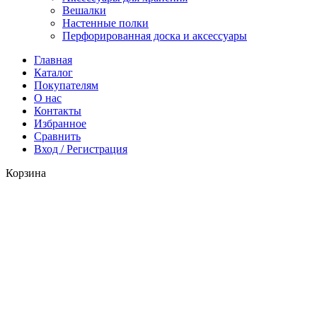
Вешалки
Настенные полки
Перфорированная доска и аксессуары
Главная
Каталог
Покупателям
О нас
Контакты
Избранное
Сравнить
Вход / Регистрация
Корзина
Закрыть
Войти
Закрыть
Еще нет аккаунта?
Создать аккаунт
Мы используем файлы cookie, чтобы улучшить работу с
нашим веб-сайтом. Просматривая этот веб-сайт, вы
соглашаетесь на использование нами файлов cookie.
Больше
Больше информации
Принять