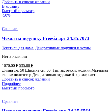
Добавить в список желаний
В корзину
Быстрый просмотр
-50%
Сравнить
Чехол на подушку Freesia арт 34.35.7073
Текстиль для дома
,
Декоративные подушки и чехлы
Нет в наличии
Первоначальная
Текущая
1070,00
₽
535,00
₽
цена
цена:
Длина см:
50
Ширина см:
50
Тип застежки:
молния
Материал
составляла
535,00 ₽.
ткани:
полиэстер
Декоративная отделка:
бахрома; кисти
1070,00 ₽.
Добавить в список желаний
Подробнее
Быстрый просмотр
Сравнить
Чехол на подушку Freesia арт. 34.35.6564