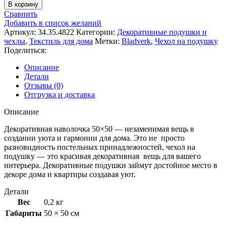
товара
В корзину
Чехол
Сравнить
на
Добавить в список желаний
подушку
Артикул:
34.35.4822
Категории:
Декоративные подушки и
Bladverk
чехлы
,
Текстиль для дома
Метки:
Bladverk
,
Чехол на подушку
Поделиться:
Описание
Детали
Отзывы (0)
Отгрузка и доставка
Описание
Декоративная наволочка 50×50 — незаменимая вещь в
создании уюта и гармонии для дома. Это не просто
разновидность постельных принадлежностей, чехол на
подушку — это красивая декоративная вещь для вашего
интерьера. Декоративные подушки займут достойное место в
декоре дома и квартиры создавая уют.
Детали
Вес
0,2 кг
Габариты
50 × 50 см