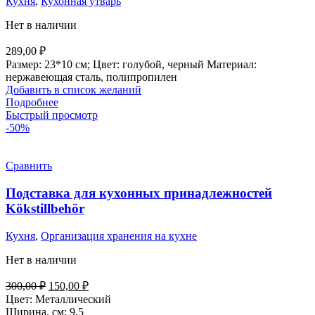
Кухня
,
Кухонная утварь
Нет в наличии
289,00
₽
Размер: 23*10 см; Цвет: голубой, черный Материал:
нержавеющая сталь, полипропилен
Добавить в список желаний
Подробнее
Быстрый просмотр
-50%
Сравнить
Подставка для кухонных принадлежностей
Kökstillbehör
Кухня
,
Организация хранения на кухне
Нет в наличии
Первоначальная
Текущая
300,00
₽
150,00
₽
цена
цена:
Цвет: Металлический
составляла
150,00 ₽.
Ширина, см: 9,5