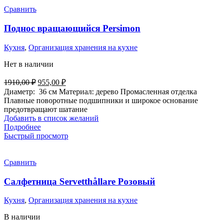
Сравнить
Поднос вращающийся Persimon
Кухня
,
Организация хранения на кухне
Нет в наличии
Первоначальная
Текущая
1910,00
₽
955,00
₽
цена
цена:
Диаметр: 36 см Материал: дерево
Промасленная отделка
составляла
955,00 ₽.
Плавные поворотные подшипники и широкое основание
1910,00 ₽.
предотвращают шатание
Добавить в список желаний
Подробнее
Быстрый просмотр
Сравнить
Салфетница Servetthållare Розовый
Кухня
,
Организация хранения на кухне
В наличии