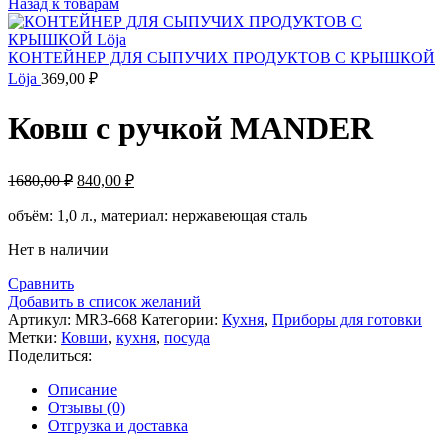
Назад к товарам
КОНТЕЙНЕР ДЛЯ СЫПУЧИХ ПРОДУКТОВ С КРЫШКОЙ
Löja
369,00
₽
Ковш с ручкой MANDER
Первоначальная
Текущая
1680,00
₽
840,00
₽
цена
цена:
составляла
объём: 1,0 л., материал: нержавеющая сталь
840,00 ₽.
1680,00 ₽.
Нет в наличии
Сравнить
Добавить в список желаний
Артикул:
MR3-668
Категории:
Кухня
,
Приборы для готовки
Метки:
Ковши
,
кухня
,
посуда
Поделиться:
Описание
Отзывы (0)
Отгрузка и доставка