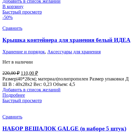
Добавить в список желаний
В корзину
Быстрый просмотр
-50%
Сравнить
Крышка контейнера для хранения белый ИДЕА
Хранение и порядок
,
Аксессуары для хранения
Нет в наличии
Первоначальная
Текущая
220,00
₽
110,00
₽
цена
цена:
Размер|40*28см|; материал|полипропилен Размер упаковки Д
составляла
110,00 ₽.
Ш В : 40x28x2 Вес: 0,23 Объем: 4,5
220,00 ₽.
Добавить в список желаний
Подробнее
Быстрый просмотр
Сравнить
НАБОР ВЕШАЛОК GALGE (в наборе 5 штук)