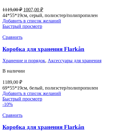
Первоначальная
Текущая
1119,00
₽
1007,00
₽
цена
цена:
44*55*19см, серый, полиэстер/полипропилен
составляла
1007,00 ₽.
Добавить в список желаний
1119,00 ₽.
Быстрый просмотр
Сравнить
Коробка для хранения Flarkån
Хранение и порядок
,
Аксессуары для хранения
В наличии
1189,00
₽
69*55*19см, белый, полиэстер/полипропилен
Добавить в список желаний
Быстрый просмотр
-10%
Сравнить
Коробка для хранения Flarkån