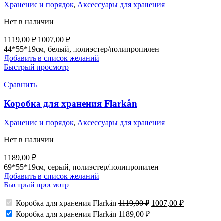
Хранение и порядок
,
Аксессуары для хранения
Нет в наличии
Первоначальная
Текущая
1119,00
₽
1007,00
₽
цена
цена:
44*55*19см, белый, полиэстер/полипропилен
составляла
1007,00 ₽.
Добавить в список желаний
1119,00 ₽.
Быстрый просмотр
Сравнить
Коробка для хранения Flarkån
Хранение и порядок
,
Аксессуары для хранения
Нет в наличии
1189,00
₽
69*55*19см, серый, полиэстер/полипропилен
Добавить в список желаний
Быстрый просмотр
Первоначальная
Текущая
Коробка для хранения Flarkån
1119,00
₽
1007,00
₽
цена
цена:
Коробка для хранения Flarkån
1189,00
₽
составляла
1007,00 ₽.