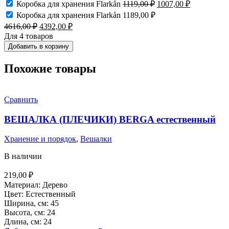
Первоначальная
Текущая
Коробка для хранения Flarkån
1119,00
₽
1007,00
₽
1119,00 ₽.
цена
цена:
Коробка для хранения Flarkån
1189,00
₽
составляла
1007,00 ₽.
Первоначальная
Текущая
4616,00
₽
4392,00
₽
1119,00 ₽.
цена
цена:
Для 4 товаров
составляла
4392,00 ₽.
Добавить в корзину
4616,00 ₽.
Похожие товары
Сравнить
ВЕШАЛКА (ПЛЕЧИКИ) BERGA естественный
Хранение и порядок
,
Вешалки
В наличии
219,00
₽
Материал: Дерево
Цвет: Естественный
Ширина, см: 45
Высота, см: 24
Длина, см: 24