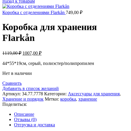
Назад к товарам
составляла
1295,00 ₽.
2590,00 ₽.
Коробка с отделениями Flarkån
749,00
₽
Коробка для хранения
Flarkån
Первоначальная
Текущая
1119,00
₽
1007,00
₽
цена
цена:
составляла
44*55*19см, серый, полиэстер/полипропилен
1007,00 ₽.
1119,00 ₽.
Нет в наличии
Сравнить
Добавить в список желаний
Артикул:
34.77.7778
Категории:
Аксессуары для хранения
,
Хранение и порядок
Метки:
коробка
,
хранение
Поделиться:
Описание
Отзывы (0)
Отгрузка и доставка