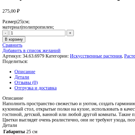
275,00
₽
Размер|25|см;
материал|полипропилен;
Количество
товара
В корзину
Искусственное
Сравнить
комнатное
Добавить в список желаний
растение
Артикул:
34.63.6979
Категории:
Искусственные растения
,
Раст
в
Поделиться:
горшке
Avesta
Описание
Детали
Отзывы (0)
Отгрузка и доставка
Описание
Наполнить пространство свежестью и уютом, создать гармонию
кухонный стол, открытые полки на кухне, использовать в каче
гостиной, детской, ванной или любой другой комнаты. Такие 
Цветки выглядят очень реалистично, они не требуют ухода, по
Детали
Габариты
25 см