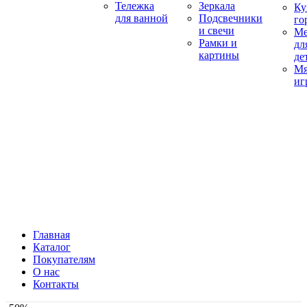
Тележка
Зеркала
Ку
для ванной
Подсвечники
го
и свечи
Ме
Рамки и
дл
картины
де
Мя
иг
Главная
Каталог
Покупателям
О нас
Контакты