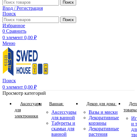
Поиск
Вход / Регистрация
Поиск
Поиск
Избранное
0
Сравнить
0
элемент
0,00
₽
Меню
Поиск
0
элемент
0,00
₽
Просмотр категорий
Аксессуары
Ванная
Декор для дома
Дет
для
товары
Аксессуары
Вазы и миски
электроники
для ванной
Декоративные
Иг
Табуреты и
корзины
и 
скамьи для
Декоративные
дл
ванной
растения
тв