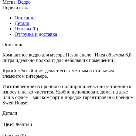
Метка:
Ведро
6,8
Поделиться:
л.
желтый
Описание
арт.94.02.6039
Детали
Отзывы (0)
Отгрузка и доставка
Описание
Компактное ведро для мусора Hestra аналог Икеа объемом 6,8
литра идеально подходит для небольших помещений!
Яркий жёлтый цвет делает его заметным и стильным
элементом интерьера.
Изготовленное из прочного полипропилена, оно устойчиво к
износу и легко чистится. Удобно использовать дома, на даче
или в офисе – ваш комфорт и порядок гарантированы брендом
Swed House!
Детали
Цвет
Желтый
Отзывы (0)