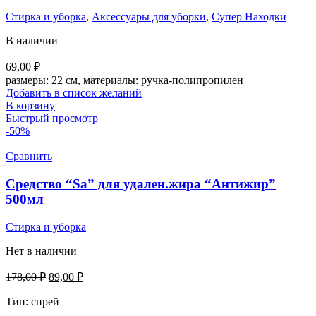
Стирка и уборка
,
Аксессуары для уборки
,
Супер Находки
В наличии
69,00
₽
размеры: 22 см, материалы: ручка-полипропилен
Добавить в список желаний
В корзину
Быстрый просмотр
-50%
Сравнить
Средство “Sa” для удален.жира “Антижир”
500мл
Стирка и уборка
Нет в наличии
Первоначальная
Текущая
178,00
₽
89,00
₽
цена
цена:
составляла
Тип:
спрей
89,00 ₽.
178,00 ₽.