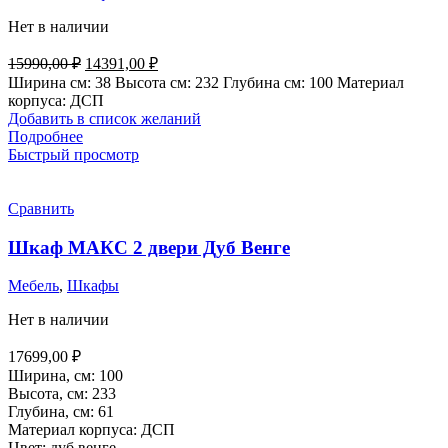
Нет в наличии
Первоначальная
Текущая
15990,00
₽
14391,00
₽
цена
цена:
Ширина см: 38 Высота см: 232 Глубина см: 100
Материал
составляла
14391,00 ₽.
корпуса:
ДСП
15990,00 ₽.
Добавить в список желаний
Подробнее
Быстрый просмотр
Сравнить
Шкаф МАКС 2 двери Дуб Венге
Мебель
,
Шкафы
Нет в наличии
17699,00
₽
Ширина, см: 100
Высота, см: 233
Глубина, см: 61
Материал корпуса:
ДСП
Цвет: дуб венге