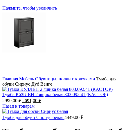
Нажмите, чтобы увеличить
Главная
Мебель
Обувницы, полки с крючками
Тумба для
обуви Сириус Дуб Венге
Тумба КУЛЛЕН 2 ящика белая 803.092.41 (КАСТОР)
Первоначальная
Текущая
2990,00
₽
2691,00
₽
цена
цена:
Назад к товарам
составляла
2691,00 ₽.
2990,00 ₽.
Тумба для обуви Сириус белая
4449,00
₽