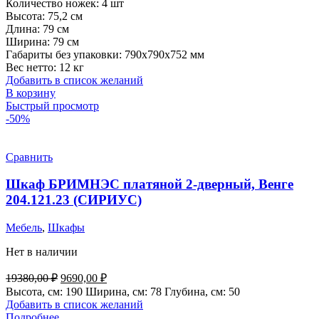
Количество ножек:
4 шт
Высота:
75,2 см
Длина:
79 см
Ширина:
79 см
Габариты без упаковки:
790х790х752 мм
Вес нетто:
12 кг
Добавить в список желаний
В корзину
Быстрый просмотр
-50%
Сравнить
Шкаф БРИМНЭС платяной 2-дверный, Венге
204.121.23 (СИРИУС)
Мебель
,
Шкафы
Нет в наличии
Первоначальная
Текущая
19380,00
₽
9690,00
₽
цена
цена:
Высота, см: 190 Ширина, см: 78 Глубина, см: 50
составляла
9690,00 ₽.
Добавить в список желаний
19380,00 ₽.
Подробнее