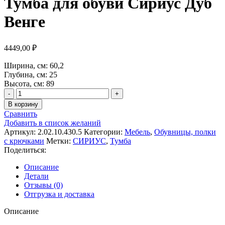
Тумба для обуви Сириус Дуб
Венге
4449,00
₽
Ширина, см: 60,2
Глубина, см: 25
Высота, см: 89
Количество
товара
В корзину
Тумба
Сравнить
для
Добавить в список желаний
обуви
Артикул:
2.02.10.430.5
Категории:
Мебель
,
Обувницы, полки
Сириус
с крючками
Метки:
СИРИУС
,
Тумба
Дуб
Поделиться:
Венге
Описание
Детали
Отзывы (0)
Отгрузка и доставка
Описание