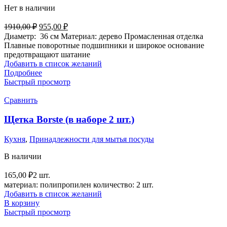
Нет в наличии
Первоначальная
Текущая
1910,00
₽
955,00
₽
цена
цена:
Диаметр: 36 см Материал: дерево
Промасленная отделка
составляла
955,00 ₽.
Плавные поворотные подшипники и широкое основание
1910,00 ₽.
предотвращают шатание
Добавить в список желаний
Подробнее
Быстрый просмотр
Сравнить
Щетка Borste (в наборе 2 шт.)
Кухня
,
Принадлежности для мытья посуды
В наличии
165,00
₽
2 шт.
материал: полипропилен количество: 2 шт.
Добавить в список желаний
В корзину
Быстрый просмотр