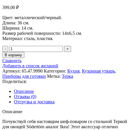
399,00
₽
Цвет: металлический/черный.
Длина: 36 см.
Ширина: 14 см.
Размер рабочей поверхности: 14х6,5 см.
Материал: сталь, пластик
Количество
товара
В корзину
Терка
Сравнить
для
Добавить в список желаний
овощей
Артикул:
65.47.9990
Категории:
Кухня
,
Кухонная утварь
,
Södertörn,
Приборы для готовки
Метка:
Терка
арт.65.47.9990
Поделиться:
Описание
Отзывы (0)
Отгрузка и доставка
Описание
Почувствуй себя настоящим шеф-поваром со стильной Теркой
для овощей Södertörn аналог Ikea! Этот аксессуар отлично