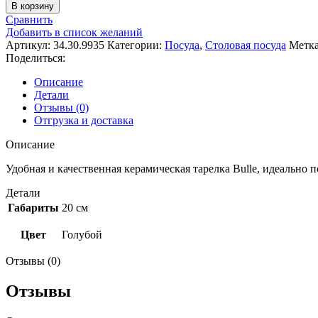
товара
В корзину
Тарелка
Сравнить
керамическая
Добавить в список желаний
Bulle,
Артикул:
34.30.9935
Категории:
Посуда
,
Столовая посуда
Метка
диам.:
Поделиться:
20
см.
Описание
арт.34.30.9935
Детали
Отзывы (0)
Отгрузка и доставка
Описание
Удобная и качественная керамическая тарелка Bulle, идеально 
Детали
Габариты
20 см
Цвет
Голубой
Отзывы (0)
Отзывы