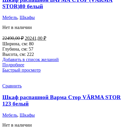
STOR)80 белый
Мебель
,
Шкафы
Нет в наличии
Первоначальная
Текущая
22490,00
₽
20241,00
₽
цена
цена:
Ширина, см: 80
составляла
20241,00 ₽.
Глубина, см: 57
22490,00 ₽.
Высота, см: 222
Добавить в список желаний
Подробнее
Быстрый просмотр
Сравнить
Шкаф распашной Варма Стор VÄRMA STOR
123 белый
Мебель
,
Шкафы
Нет в наличии