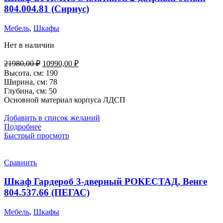
804.004.81 (Сириус)
Мебель
,
Шкафы
Нет в наличии
Первоначальная
Текущая
21980,00
₽
10990,00
₽
цена
цена:
Высота, см: 190
составляла
10990,00 ₽.
Ширина, см: 78
21980,00 ₽.
Глубина, см: 50
Основной материал корпуса ЛДСП
Добавить в список желаний
Подробнее
Быстрый просмотр
Сравнить
Шкаф Гардероб 3-дверный РОКЕСТАД, Венге
804.537.66 (ПЕГАС)
Мебель
,
Шкафы