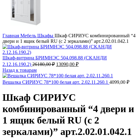
Главная
Мебель
Шкафы
Шкаф СИРИУС комбинированный “4
двери и 1 ящик белый RU (с 2 зеркалами)” арт.2.02.01.042.1
Шкаф-витрина БРИМНЭС 504.098.88 (СКАНДИ
Первоначальная
Текущая
2.12.16.190.2)
26180,00
₽
13090,00
₽
цена
цена:
Назад к товарам
составляла
13090,00 ₽.
26180,00 ₽.
Вешалка СИРИУС 78*100 белая арт. 2.02.11.260.1
4099,00
₽
Шкаф СИРИУС
комбинированный “4 двери и
1 ящик белый RU (с 2
зеркалами)” арт.2.02.01.042.1