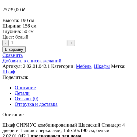
25739,00
₽
Высота:
190 см
Ширина:
156 см
Глубина:
50 см
Цвет: белый
Количество
товара
В корзину
Шкаф
Сравнить
СИРИУС
Добавить в список желаний
комбинированный
Артикул:
2.02.01.042.1
Категории:
Мебель
,
Шкафы
Метка:
"4
Шкаф
двери
Поделиться:
и
1
Описание
ящик
Детали
белый
Отзывы (0)
RU
Отгрузка и доставка
(с
2
Описание
зеркалами)"
арт.2.02.01.042.1
Шкаф СИРИУС комбинированный Шведский Стандарт 4
двери и 1 ящик с зеркалами, 156x50x190 см, белый
2.02.01.042.1
предназначен для дома.