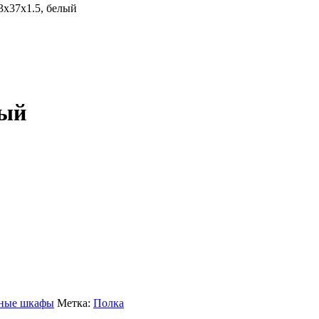
3х37х1.5, белый
лый
жные шкафы
Метка:
Полка