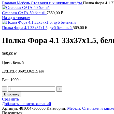
Главная
Мебель
Стеллажи и книжные шкафы
Полка Фора 4.1 3
Стеллаж САГА 50 белый
7559,00
₽
Назад к товарам
Полка Фора 4.1 33х37х1.5, дуб беленый
569,00
₽
Полка Фора 4.1 33х37х1.5, бе
569,00
₽
Цвет: Белый
ДxШxВ: 369x336x15 мм
Вес: 1900 г
Количество
товара
В корзину
Полка
Сравнить
Фора
Добавить в список желаний
4.1
Артикул:
4816047300050
Категории:
Мебель
,
Стеллажи и кни
33х37х1.5,
Поделиться: