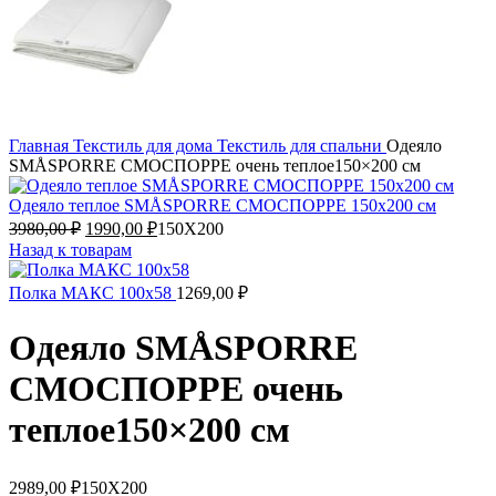
Главная
Текстиль для дома
Текстиль для спальни
Одеяло
SMÅSPORRE СМОСПОРРЕ очень теплое150×200 см
Одеяло теплое SMÅSPORRE СМОСПОРРЕ 150x200 см
Первоначальная
Текущая
3980,00
₽
1990,00
₽
150X200
цена
цена:
Назад к товарам
составляла
1990,00 ₽.
3980,00 ₽.
Полка МАКС 100х58
1269,00
₽
Одеяло SMÅSPORRE
СМОСПОРРЕ очень
теплое150×200 см
2989,00
₽
150X200