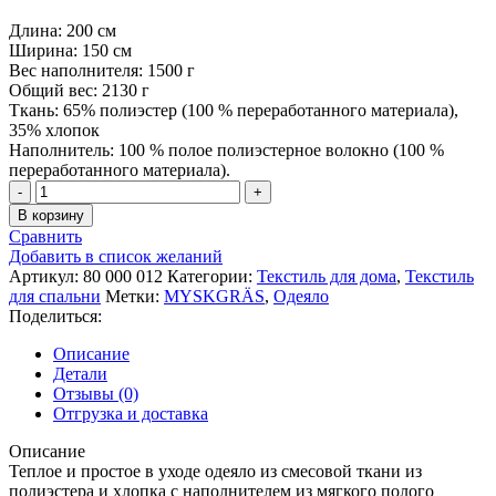
Длина: 200 см
Ширина: 150 см
Вес наполнителя: 1500 г
Общий вес: 2130 г
Ткань: 65% полиэстер (100 % переработанного материала),
35% хлопок
Наполнитель: 100 % полое полиэстерное волокно (100 %
переработанного материала).
Количество
товара
В корзину
Одеяло
Сравнить
SMÅSPORRE
Добавить в список желаний
СМОСПОРРЕ
Артикул:
80 000 012
Категории:
Текстиль для дома
,
Текстиль
очень
для спальни
Метки:
MYSKGRÄS
,
Одеяло
теплое150x200
Поделиться:
см
Описание
Детали
Отзывы (0)
Отгрузка и доставка
Описание
Теплое и простое в уходе одеяло из смесовой ткани из
полиэстера и хлопка с наполнителем из мягкого полого