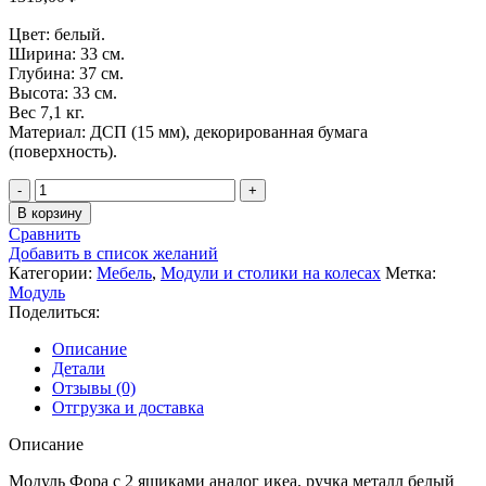
Цвет: белый.
Ширина: 33 см.
Глубина: 37 см.
Высота: 33 см.
Вес 7,1 кг.
Материал: ДСП (15 мм), декорированная бумага
(поверхность).
Количество
товара
В корзину
Модуль
Сравнить
Фора
Добавить в список желаний
с
Категории:
Мебель
,
Модули и столики на колесах
Метка:
2
Модуль
ящиками,
Поделиться:
ручка
металл
Описание
белый
Детали
33*33*37
Отзывы (0)
Отгрузка и доставка
Описание
Модуль Фора с 2 ящиками аналог икеа, ручка металл белый