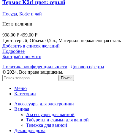
Термос Kärl цвет: серый
Посуда
,
Кофе и чай
Нет в наличии
Первоначальная
Текущая
998,00
₽
499,00
₽
цена
цена:
Цвет: серый, Объем: 0,5 л., Материал: нержавеющая сталь
составляла
499,00 ₽.
Добавить в список желаний
998,00 ₽.
Подробнее
Быстрый просмотр
Политика конфиденциальности
|
Договор оферты
© 2024. Все права защищены.
Поиск
Меню
Категории
Аксессуары для электроники
Ванная
Аксессуары для ванной
Табуреты и скамьи для ванной
Тележка для ванной
Декор для дома