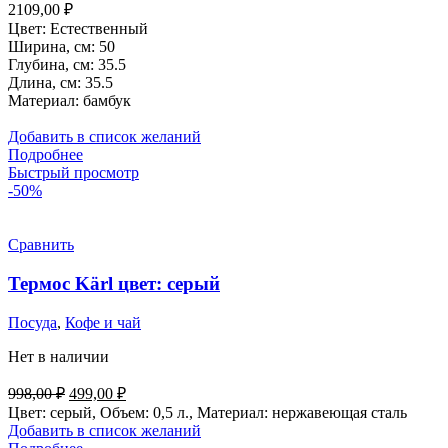
2109,00
₽
Цвет: Естественный
Ширина, см: 50
Глубина, см: 35.5
Длина, см: 35.5
Материал: бамбук
Добавить в список желаний
Подробнее
Быстрый просмотр
-50%
Сравнить
Термос Kärl цвет: серый
Посуда
,
Кофе и чай
Нет в наличии
Первоначальная
Текущая
998,00
₽
499,00
₽
цена
цена:
Цвет: серый, Объем: 0,5 л., Материал: нержавеющая сталь
составляла
499,00 ₽.
Добавить в список желаний
998,00 ₽.