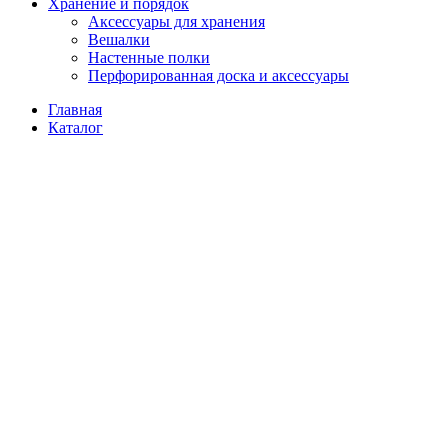
Хранение и порядок
Аксессуары для хранения
Вешалки
Настенные полки
Перфорированная доска и аксессуары
Главная
Каталог
Покупателям
О нас
Контакты
Избранное
Сравнить
Вход / Регистрация
Корзина
Закрыть
Войти
Закрыть
Еще нет аккаунта?
Создать аккаунт
Мы используем файлы cookie, чтобы улучшить работу с
нашим веб-сайтом. Просматривая этот веб-сайт, вы
соглашаетесь на использование нами файлов cookie.