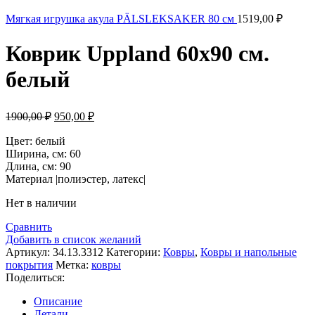
Мягкая игрушка акула PÄLSLEKSAKER 80 см
1519,00
₽
Коврик Uppland 60х90 см.
белый
Первоначальная
Текущая
1900,00
₽
950,00
₽
цена
цена:
составляла
Цвет: белый
950,00 ₽.
Ширина, см: 60
1900,00 ₽.
Длина, см: 90
Материал |полиэстер, латекс|
Нет в наличии
Сравнить
Добавить в список желаний
Артикул:
34.13.3312
Категории:
Ковры
,
Ковры и напольные
покрытия
Метка:
ковры
Поделиться:
Описание
Детали