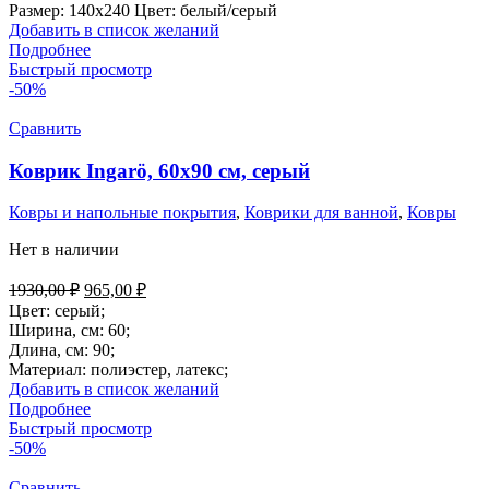
Размер: 140х240 Цвет: белый/серый
Добавить в список желаний
Подробнее
Быстрый просмотр
-50%
Сравнить
Коврик Ingarö, 60х90 см, серый
Ковры и напольные покрытия
,
Коврики для ванной
,
Ковры
Нет в наличии
Первоначальная
Текущая
1930,00
₽
965,00
₽
цена
цена:
Цвет: серый;
составляла
965,00 ₽.
Ширина, см: 60;
1930,00 ₽.
Длина, см: 90;
Материал: полиэстер, латекс;
Добавить в список желаний
Подробнее
Быстрый просмотр
-50%
Сравнить