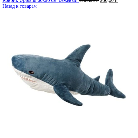
Коврик Uppland 60х90 см. бежевый
1900,00
₽
950,00
₽
цена
цена:
Назад к товарам
составляла
950,00 ₽.
1900,00 ₽.