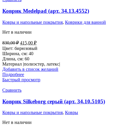
Коврик Medelpad (арт. 34.13.4552)
Ковры и напольные покрытия
,
Коврики для ванной
Нет в наличии
Первоначальная
Текущая
830,00
₽
415,00
₽
цена
цена:
Цвет: бирюзовый
составляла
415,00 ₽.
Ширина, см: 40
830,00 ₽.
Длина, см: 60
Материал |полиэстер, латекс|
Добавить в список желаний
Подробнее
Быстрый просмотр
Сравнить
Коврик Silkeborg серый (арт. 34.10.5105)
Ковры и напольные покрытия
,
Ковры
Нет в наличии