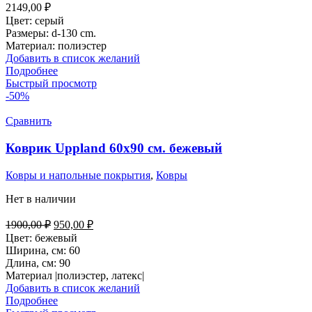
2149,00
₽
Цвет: серый
Размеры: d-130 cm.
Материал: полиэстер
Добавить в список желаний
Подробнее
Быстрый просмотр
-50%
Сравнить
Коврик Uppland 60х90 см. бежевый
Ковры и напольные покрытия
,
Ковры
Нет в наличии
Первоначальная
Текущая
1900,00
₽
950,00
₽
цена
цена:
Цвет: бежевый
составляла
950,00 ₽.
Ширина, см: 60
1900,00 ₽.
Длина, см: 90
Материал |полиэстер, латекс|
Добавить в список желаний
Подробнее