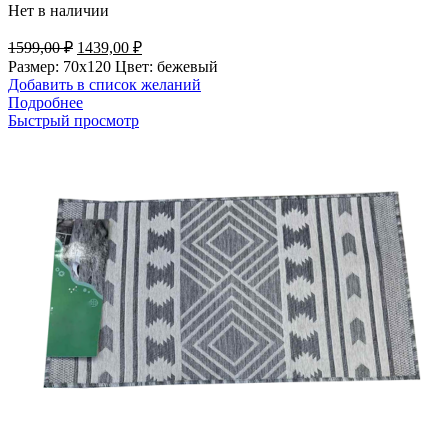
Нет в наличии
Первоначальная
Текущая
1599,00
₽
1439,00
₽
цена
цена:
Размер: 70х120 Цвет: бежевый
составляла
1439,00 ₽.
Добавить в список желаний
1599,00 ₽.
Подробнее
Быстрый просмотр