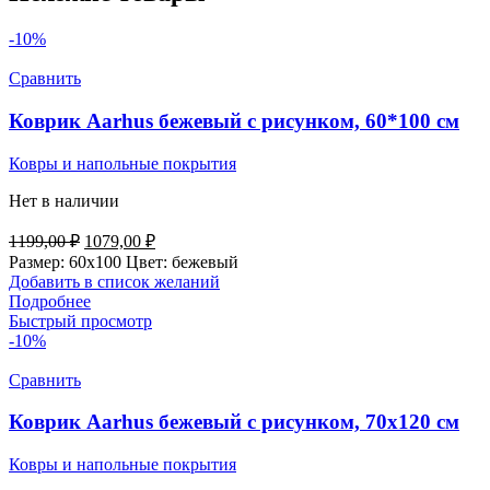
-10%
Сравнить
Коврик Aarhus бежевый с рисунком, 60*100 см
Ковры и напольные покрытия
Нет в наличии
Первоначальная
Текущая
1199,00
₽
1079,00
₽
цена
цена:
Размер: 60х100 Цвет: бежевый
составляла
1079,00 ₽.
Добавить в список желаний
1199,00 ₽.
Подробнее
Быстрый просмотр
-10%
Сравнить
Коврик Aarhus бежевый с рисунком, 70х120 см
Ковры и напольные покрытия