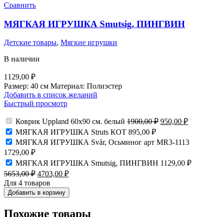
Сравнить
МЯГКАЯ ИГРУШКА Smutsig, ПИНГВИН
Детские товары
,
Мягкие игрушки
В наличии
1129,00
₽
Размер: 40 см Материал: Полиэстер
Добавить в список желаний
Быстрый просмотр
Первоначальная
Текущая
Коврик Uppland 60х90 см. белый
1900,00
₽
950,00
₽
цена
цена:
МЯГКАЯ ИГРУШКА Struts КОТ
895,00
₽
составляла
950,00 ₽.
МЯГКАЯ ИГРУШКА Svår, Осьминог арт MR3-1113
1900,00 ₽.
1729,00
₽
МЯГКАЯ ИГРУШКА Smutsig, ПИНГВИН
1129,00
₽
Первоначальная
Текущая
5653,00
₽
4703,00
₽
цена
цена:
Для 4 товаров
составляла
4703,00 ₽.
Добавить в корзину
5653,00 ₽.
Похожие товары