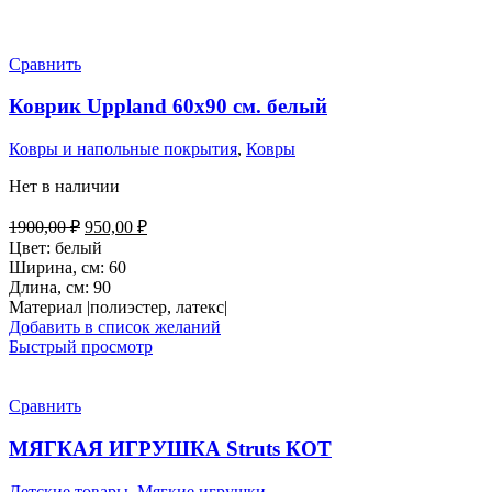
Сравнить
Коврик Uppland 60х90 см. белый
Ковры и напольные покрытия
,
Ковры
Нет в наличии
Первоначальная
Текущая
1900,00
₽
950,00
₽
цена
цена:
Цвет: белый
составляла
950,00 ₽.
Ширина, см: 60
1900,00 ₽.
Длина, см: 90
Материал |полиэстер, латекс|
Добавить в список желаний
Быстрый просмотр
Сравнить
МЯГКАЯ ИГРУШКА Struts КОТ
Детские товары
,
Мягкие игрушки