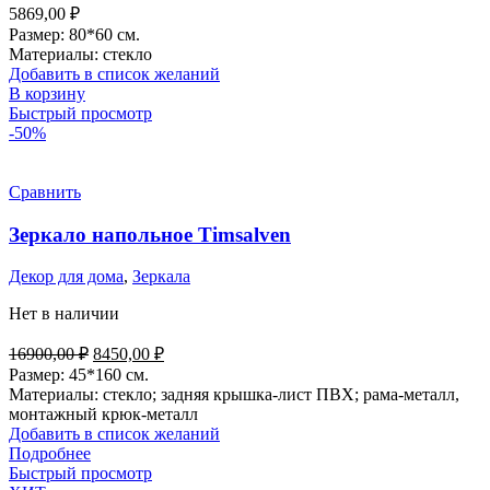
5869,00
₽
Размер: 80*60 см.
Материалы: стекло
Добавить в список желаний
В корзину
Быстрый просмотр
-50%
Сравнить
Зеркало напольное Timsalven
Декор для дома
,
Зеркала
Нет в наличии
Первоначальная
Текущая
16900,00
₽
8450,00
₽
цена
цена:
Размер: 45*160 см.
составляла
8450,00 ₽.
Материалы: стекло; задняя крышка-лист ПВХ; рама-металл,
16900,00 ₽.
монтажный крюк-металл
Добавить в список желаний
Подробнее
Быстрый просмотр