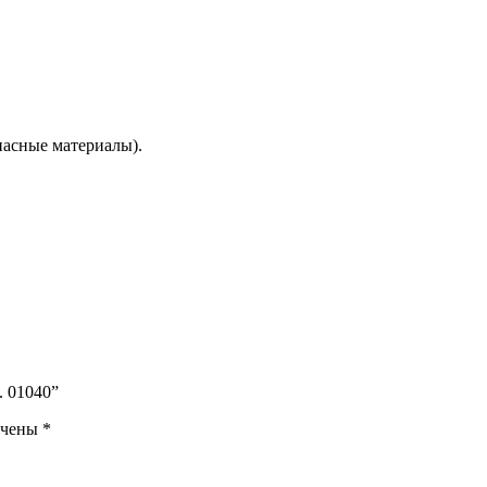
пасные материалы).
. 01040”
ечены
*