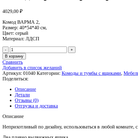
4029,00
₽
Комод ВАРМА 2,
Размер: 40*54*40 см,
Цвет: серый
Материал: ЛДСП
Количество
товара
В корзину
Комод
Сравнить
Варма
Добавить в список желаний
2
Артикул:
01040
Категории:
Комоды и тумбы с ящиками
,
Мебел
серый
Поделиться:
арт.
01040
Описание
Детали
Отзывы (0)
Отгрузка и доставка
Описание
Неприхотливый по дизайну, использоваться в любой комнате, сп
Два плавно выдвижных ящика.