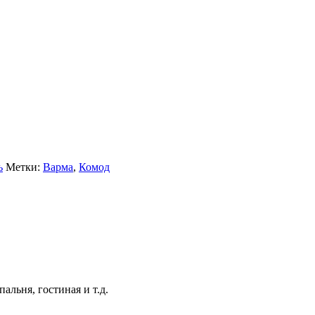
ь
Метки:
Варма
,
Комод
альня, гостиная и т.д.