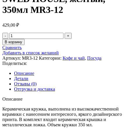
350мл MR3-12
429,00
₽
Количество
товара
В корзину
КЕРАМИЧЕСКАЯ
Сравнить
КРУЖКА
Добавить в список желаний
С
Артикул:
MR3-12
Категории:
Кофе и чай
,
Посуда
КРЫШКОЙ
Поделиться:
И
ЛОЖКОЙ
Описание
SWED
Детали
HOUSE,
Отзывы (0)
желтый,
Отгрузка и доставка
350мл
MR3-
Описание
12
Керамическая кружка, выполнена из высококачественной
керамики с нанесением интересного, яркого дизайнерского
принта. В комплект входит керамическая крышка и
металлическая ложка. Объем кружки 350 мл.