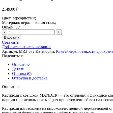
2149,00
₽
Цвет: серебристый;
Материал: нержавеющая сталь;
Объем: 5 л.;
Количество
товара
В корзину
Кастрюля
Сравнить
с
Добавить в список желаний
крышкой
Артикул:
MR3-672
Категории:
Контейнеры и емкости для хран
MANDER,
Поделиться:
5,0
л.
Описание
Детали
Отзывы (0)
Отгрузка и доставка
Описание
Кастрюля с крышкой MANDER — это стильная и функциональная
порции или использовать её для приготовления блюд на нескол
Кастрюля изготовлена из высококачественной нержавеющей ста
готовиться более равномерно и избегать пригорания.