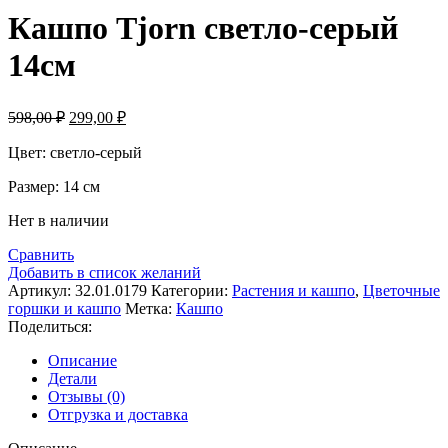
Кашпо Tjorn светло-серый
14см
Первоначальная
Текущая
598,00
₽
299,00
₽
цена
цена:
составляла
Цвет: светло-серый
299,00 ₽.
598,00 ₽.
Размер: 14 см
Нет в наличии
Сравнить
Добавить в список желаний
Артикул:
32.01.0179
Категории:
Растения и кашпо
,
Цветочные
горшки и кашпо
Метка:
Кашпо
Поделиться:
Описание
Детали
Отзывы (0)
Отгрузка и доставка