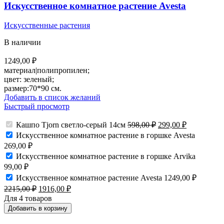
Искусственное комнатное растение Avesta
Искусственные растения
В наличии
1249,00
₽
материал|полипропилен;
цвет: зеленый;
размер:70*90 см.
Добавить в список желаний
Быстрый просмотр
Первоначальная
Текущая
Кашпо Tjorn светло-серый 14см
598,00
₽
299,00
₽
цена
цена:
Искусственное комнатное растение в горшке Avesta
составляла
299,00 ₽.
269,00
₽
598,00 ₽.
Искусственное комнатное растение в горшке Arvika
99,00
₽
Искусственное комнатное растение Avesta
1249,00
₽
Первоначальная
Текущая
2215,00
₽
1916,00
₽
цена
цена:
Для 4 товаров
составляла
1916,00 ₽.
Добавить в корзину
2215,00 ₽.