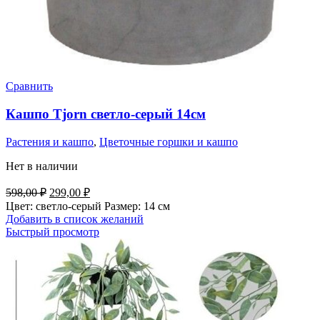
Сравнить
Кашпо Tjorn светло-серый 14см
Растения и кашпо
,
Цветочные горшки и кашпо
Нет в наличии
Первоначальная
Текущая
598,00
₽
299,00
₽
цена
цена:
Цвет: светло-серый Размер: 14 см
составляла
299,00 ₽.
Добавить в список желаний
598,00 ₽.
Быстрый просмотр