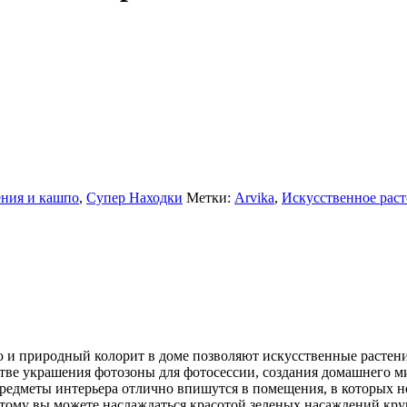
ения и кашпо
,
Супер Находки
Метки:
Arvika
,
Искусственное рас
 и природный колорит в доме позволяют искусственные растени
стве украшения фотозоны для фотосессии, создания домашнего м
предметы интерьера отлично впишутся в помещения, в которых 
этому вы можете наслаждаться красотой зеленых насаждений кру