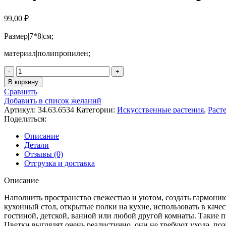
99,00
₽
Размер|7*8|см;
материал|полипропилен;
Количество
товара
В корзину
Искусственное
Сравнить
комнатное
Добавить в список желаний
растение
Артикул:
34.63.6534
Категории:
Искусственные растения
,
Раст
в
Поделиться:
горшке
Arvika
Описание
Детали
Отзывы (0)
Отгрузка и доставка
Описание
Наполнить пространство свежестью и уютом, создать гармонию
кухонный стол, открытые полки на кухне, использовать в каче
гостиной, детской, ванной или любой другой комнаты. Такие 
Цветки выглядят очень реалистично, они не требуют ухода, по