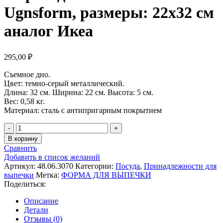
Ugnsform, размеры: 22х32 см
аналог Икеа
295,00
₽
Съемное дно.
Цвет: темно-серый металлический.
Длина: 32 см. Ширина: 22 см. Высота: 5 см.
Вес: 0,58 кг.
Материал: сталь с антипригарным покрытием
Количество
товара
В корзину
Форма
Сравнить
для
Добавить в список желаний
выпечки
Артикул:
48.06.3070
Категории:
Посуда
,
Принадлежности для
Ugnsform,
выпечки
Метка:
ФОРМА ДЛЯ ВЫПЕЧКИ
размеры:
Поделиться:
22х32
см
Описание
аналог
Детали
Икеа
Отзывы (0)