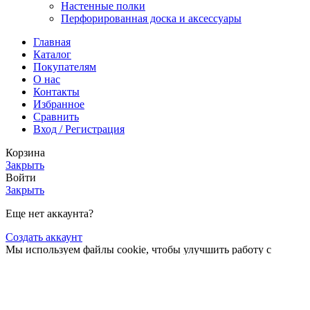
Настенные полки
Перфорированная доска и аксессуары
Главная
Каталог
Покупателям
О нас
Контакты
Избранное
Сравнить
Вход / Регистрация
Корзина
Закрыть
Войти
Закрыть
Еще нет аккаунта?
Создать аккаунт
Мы используем файлы cookie, чтобы улучшить работу с
нашим веб-сайтом. Просматривая этот веб-сайт, вы
соглашаетесь на использование нами файлов cookie.
Больше
Больше информации
Принять
информации
Каталог