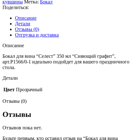
кувшины
Метка:
Бокал
350
Поделиться:
мл
"Сияющий
Описание
графит",
Детали
арт.P1566/0-
Отзывы (0)
1
Отгрузка и доставка
Описание
Бокал для вина “Селест” 350 мл “Сияющий графит”,
арт.P1566/0-1 идеально подойдет для вашего праздничного
стола.
Детали
Цвет
Прозрачный
Отзывы (0)
Отзывы
Отзывов пока нет.
Будьте первым, кто оставил отзыв на “Бокал для вина