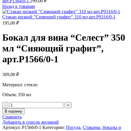
арт.P1564/0-1
299,00
₽
Назад к товарам
Стакан низкий "Сияющий графит" 310 мл,арт.P9316/0-1
195,00
₽
Бокал для вина “Селест” 350
мл “Сияющий графит”,
арт.P1566/0-1
309,00
₽
Материал: стекло
Объем: 350 мл
Количество
товара
В корзину
Бокал
Сравнить
для
Добавить в список желаний
вина
Артикул:
P1566/0-1
Категории:
Посуда
,
Стаканы, бокалы и
"Селест"