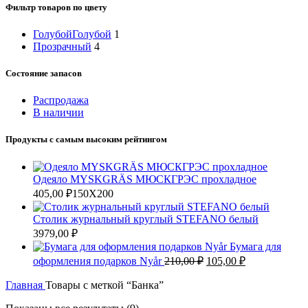
Фильтр товаров по цвету
Голубой
Голубой
1
Прозрачный
4
Состояние запасов
Распродажа
В наличии
Продукты с самым высоким рейтингом
Одеяло MYSKGRÄS МЮСКГРЭС прохладное
405,00
₽
150X200
Столик журнальный круглый STEFANO белый
3979,00
₽
Бумага для
Первоначальная
Текущая
оформления подарков Nyår
210,00
₽
105,00
₽
цена
цена:
составляла
Главная
Товары с меткой “Банка”
105,00 ₽.
210,00 ₽.